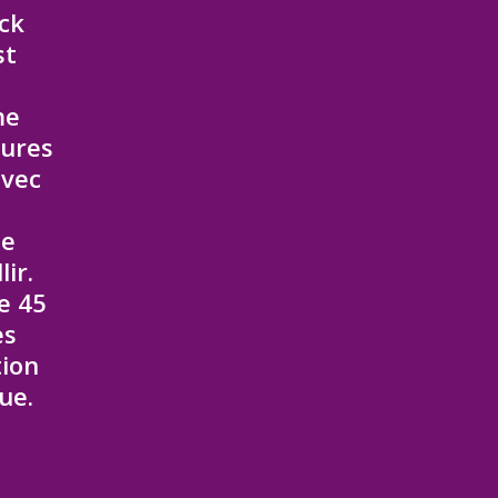
eck
st
me
sures
avec
me
ir.
e 45
es
tion
ue.