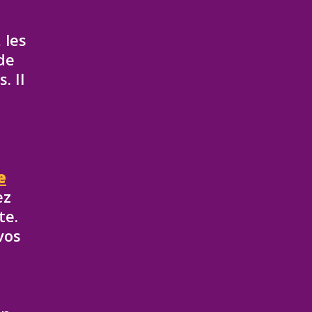
 les
de
. Il
e
ez
te.
vos