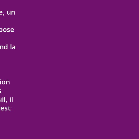
e, un
epose
nd la
ion
s
, il
’est