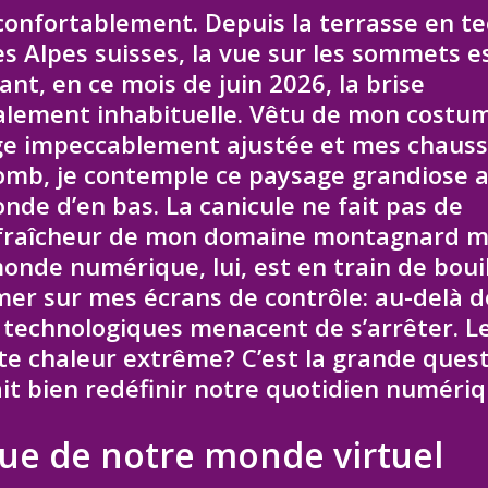
 confortablement. Depuis la terrasse en t
es Alpes suisses, la vue sur les sommets e
ant, en ce mois de juin 2026, la brise
talement inhabituelle. Vêtu de mon costu
uge impeccablement ajustée et mes chaus
plomb, je contemple ce paysage grandiose 
nde d’en bas. La canicule ne fait pas de
a fraîcheur de mon domaine montagnard 
nde numérique, lui, est en train de bouill
umer sur mes écrans de contrôle: au-delà d
 technologiques menacent de s’arrêter. L
tte chaleur extrême? C’est la grande ques
ait bien redéfinir notre quotidien numériq
que de notre monde virtuel