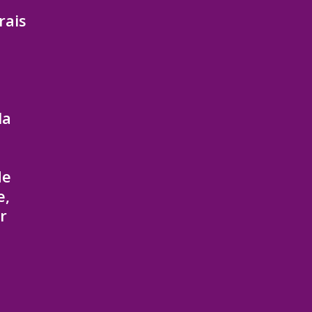
rais
la
-
de
e,
r