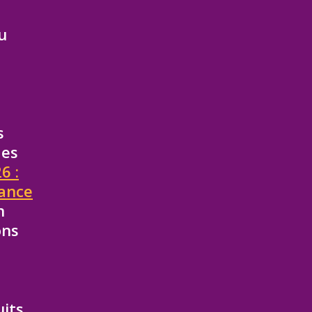
u
s
des
6 :
tance
n
ons
uits