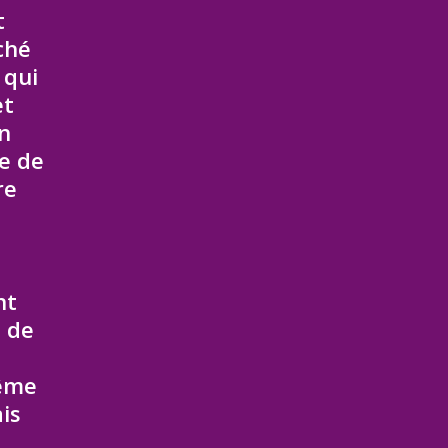
t
ché
 qui
et
n
te de
re
nt
n de
rême
is