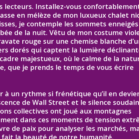
es lecteurs. Installez-vous confortablemen
rrasse en mélèze de mon luxueux chalet ni
isses, je contemple les sommets enneigés
ombée de la nuit. Vêtu de mon costume viol
cravate rouge sur une chemise blanche d’u
ers dorés qui captent la lumière déclinan
e cadre majestueux, où le calme de la natu
e, que je prends le temps de vous écrire
 un rythme si frénétique qu’il en devie
escence de Wall Street et le silence soudai
ions collectives ont joué aux montagnes
isément dans ces moments de tension ext
vre de paix pour analyser les marchés, ma
 fait la beauté de notre humanité.