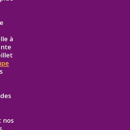
re
lle à
ante
llet
upe
s
 des
t nos
s