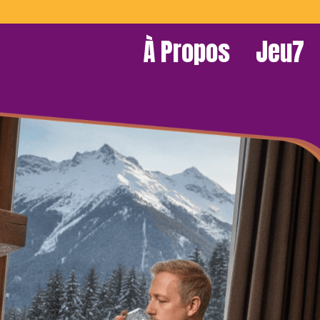
À Propos
Jeu7