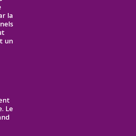
e
ar la
nnels
ut
et un
ent
. Le
and