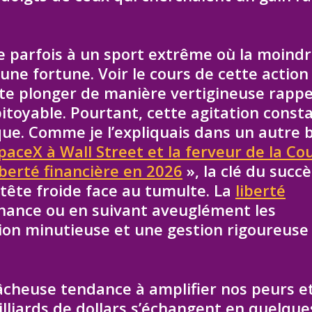
e parfois à un sport extrême où la moind
une fortune. Voir le cours de cette action
ite plonger de manière vertigineuse rappe
itoyable. Pourtant, cette agitation const
e. Comme je l’expliquais dans un autre bi
SpaceX à Wall Street et la ferveur de la Co
berté financière en 2026
», la clé du succè
 tête froide face au tumulte. La
liberté
chance ou en suivant aveuglément les
tion minutieuse et une gestion rigoureuse
âcheuse tendance à amplifier nos peurs e
illiards de dollars s’échangent en quelque