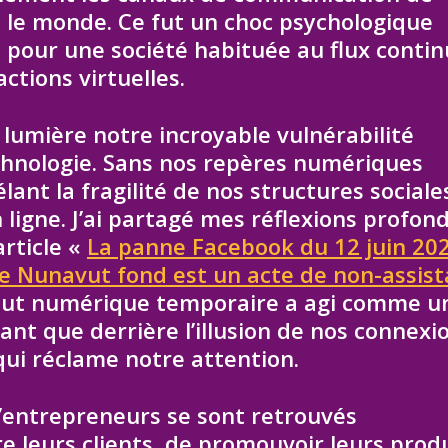
s le monde. Ce fut un choc psychologique
our une société habituée au flux contin
actions virtuelles.
lumière notre incroyable vulnérabilité
echnologie. Sans nos repères numériques
vélant la fragilité de nos structures sociale
ligne. J’ai partagé mes réflexions profon
rticle «
La panne Facebook du 12 juin 202
e Nunavut fond est un acte de non-assis
-out numérique temporaire a agi comme u
ant que derrière l’illusion de nos connexi
qui réclame notre attention.
d’entrepreneurs se sont retrouvés
 leurs clients, de promouvoir leurs prod