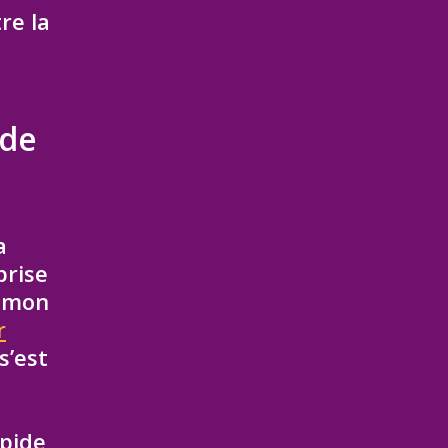
re la
 de
a
prise
s mon
r
s’est
apide