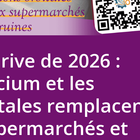
rive de 2026 :
cium et les
itales remplace
upermarchés et