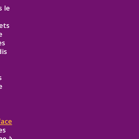
 le
ets
e
es
dis
s
e
face
es
me à