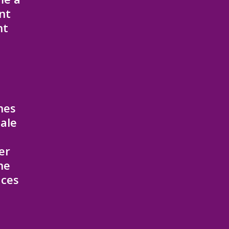
nt
nt
nes
iale
er
ne
aces