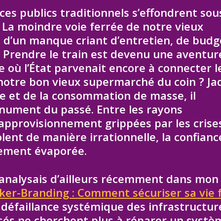
es publics traditionnels s’effondrent sous
 La moindre voie ferrée de notre vieux
e d’un manque criant d’entretien, de budg
. Prendre le train est devenu une aventur
e où l’État parvenait encore à connecter l
 notre bon vieux supermarché du coin ? Ja
e et de la consommation de masse, il
nument du passé. Entre les rayons
’approvisionnement grippées par les crise
olent de manière irrationnelle, la confianc
vement évaporée.
analysais d’ailleurs récemment dans mon
er-Branding : Comment sécuriser sa vie 
a défaillance systémique des infrastructur
visés ne cherchent plus à réparer un systè