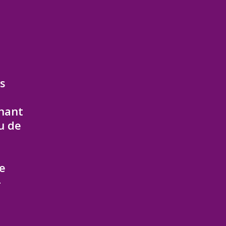
es
inant
u de
ue
-