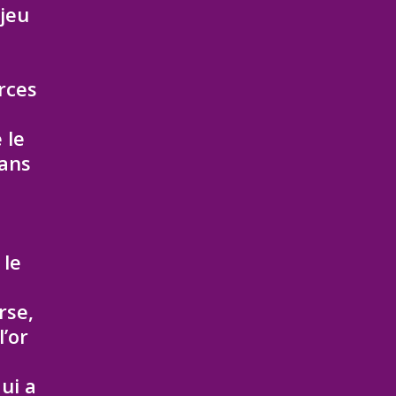
jeu
rces
 le
Dans
 le
rse,
’or
ui a