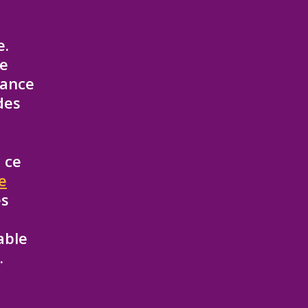
e.
re
iance
des
 ce
le
es
able
.