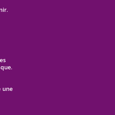
ir.
t
ves
sque.
e une