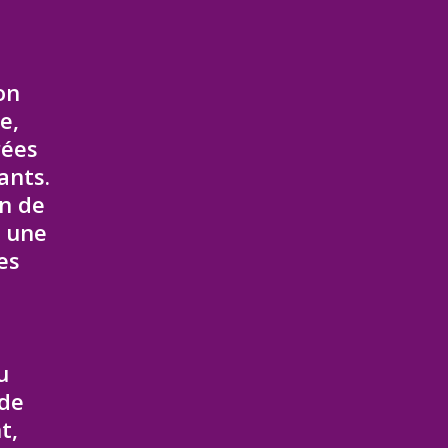
on
e,
rées
ants.
n de
t une
es
u
 de
t,