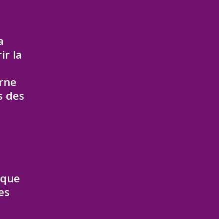
a
ir la
erne
s des
 que
es