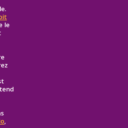
le.
oit
e le
t
re
rez
st
ttend
ns
io
,