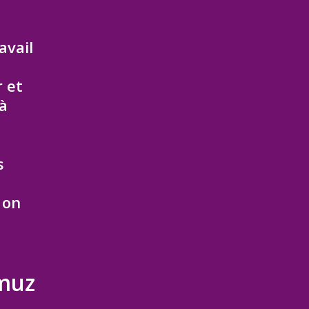
avail
 et
 à
s
 on
rmuz