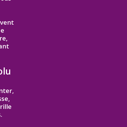
uvent
de
re,
ant
olu
nter,
sse,
ille
.