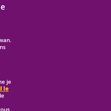
de
wan.
ans
me je
d le
le
vous