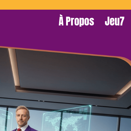
À Propos
Jeu7