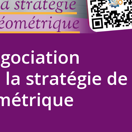
égociation
 la stratégie de
ométrique