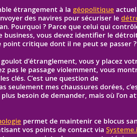
mble étrangement à la
géopolitique
actuel
nvoyer des navires pour sécuriser le
détr
an. Pourquoi ? Parce que celui qui contrôl
e business, vous devez identifier le détroi
 point critique dont il ne peut se passer ?
e goulot d’étranglement, vous y placez vot
ez pas le passage violemment, vous mont
es clés. C’est une question de
pas seulement mes chaussures dorées, c’e
’a plus besoin de demander, mais où l’on a
nologie
permet de maintenir ce blocus sa
tisant vos points de contact via
Systeme.