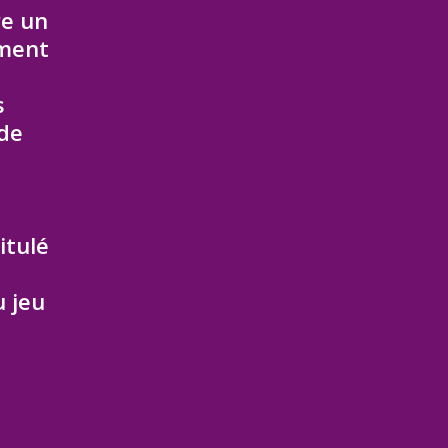
re un
ement
s
 de
itulé
u jeu