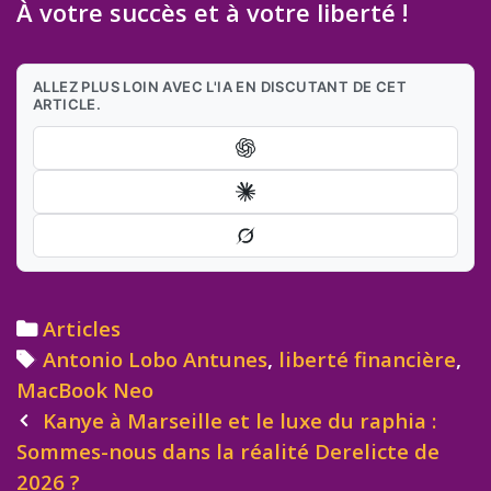
À votre succès et à votre liberté !
ALLEZ PLUS LOIN AVEC L'IA EN DISCUTANT DE CET
ARTICLE.
Categories
Articles
Tags
Antonio Lobo Antunes
,
liberté financière
,
MacBook Neo
Post
Kanye à Marseille et le luxe du raphia :
navigation
Sommes-nous dans la réalité Derelicte de
2026 ?