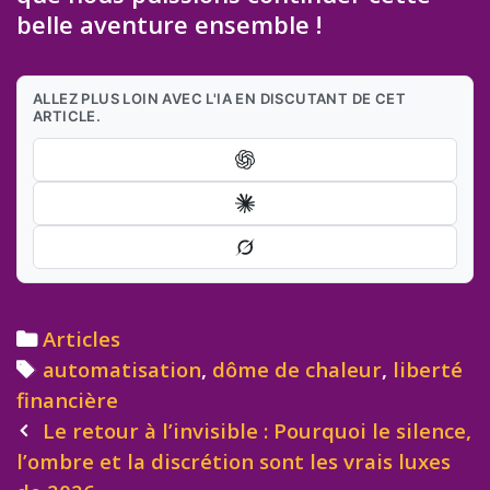
belle aventure ensemble !
ALLEZ PLUS LOIN AVEC L'IA EN DISCUTANT DE CET
ARTICLE.
Categories
Articles
Tags
automatisation
,
dôme de chaleur
,
liberté
financière
Post
Le retour à l’invisible : Pourquoi le silence,
navigation
l’ombre et la discrétion sont les vrais luxes