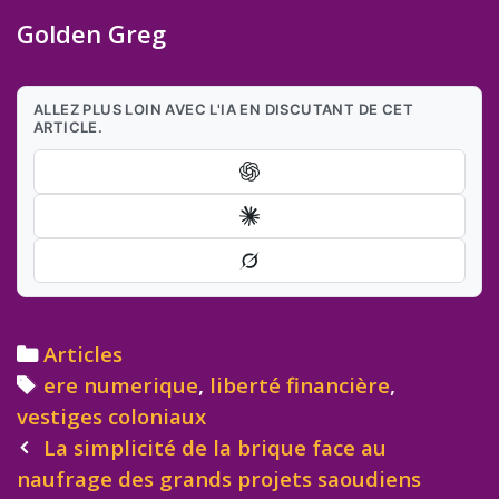
Golden Greg
ALLEZ PLUS LOIN AVEC L'IA EN DISCUTANT DE CET
ARTICLE.
Categories
Articles
Tags
ere numerique
,
liberté financière
,
vestiges coloniaux
Post
La simplicité de la brique face au
navigation
naufrage des grands projets saoudiens