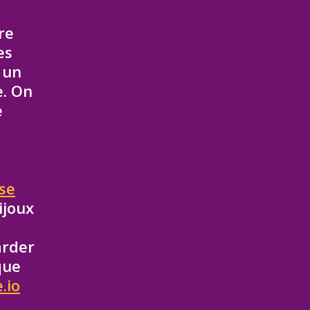
re
es
 un
e. On
e
use
ijoux
arder
que
.io