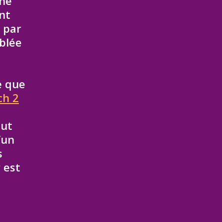
 ne
nt
 par
mblée
e que
ch 2
eut
’un
s
 est