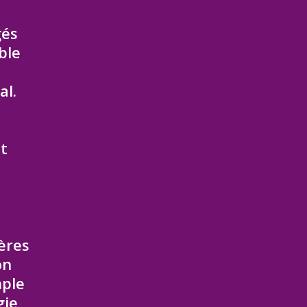
gés
ble
al.
t
ières
on
mple
gie