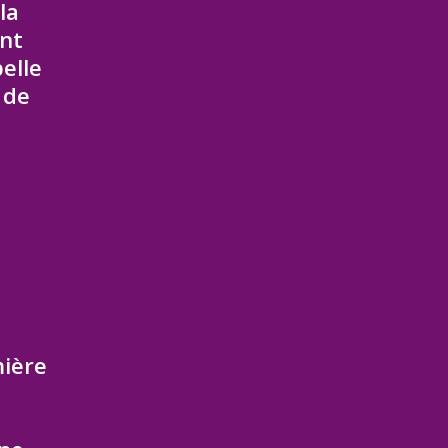
la
ent
elle
 de
mière