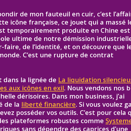
bondir de mon fauteuil en cuir, c’est l’affai
te icône française, ce jouet qui a massé l
est temporairement produite en Chine est
bole ultime de notre démission industriell
-faire, de l’identité, et on découvre que l
 monde. C’est une rupture de contrat
t dans la lignée de
La liquidation silencie
es aux icônes en exil
. Nous vendons nos b
elle dérisoires. Dans mon business, j’ai
lé de la
liberté financière
. Si vous voulez g
devez posséder vos outils. C’est pour cela 
 des plateformes robustes comme
Systeme
ériques sans dépendre des caprices d’une