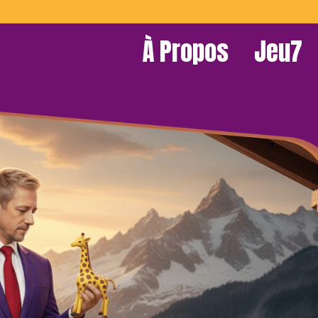
À Propos
Jeu7