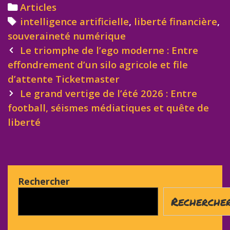
Categories
Articles
Tags
intelligence artificielle
,
liberté financière
,
souveraineté numérique
Post
Le triomphe de l’ego moderne : Entre
navigation
effondrement d’un silo agricole et file
d’attente Ticketmaster
Le grand vertige de l’été 2026 : Entre
football, séismes médiatiques et quête de
liberté
Rechercher
Recherche