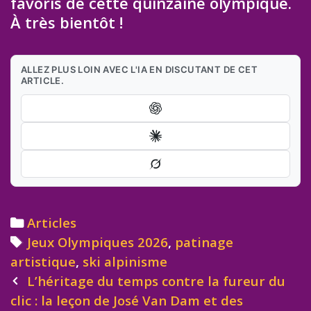
favoris de cette quinzaine olympique.
À très bientôt !
ALLEZ PLUS LOIN AVEC L'IA EN DISCUTANT DE CET
ARTICLE.
Categories
Articles
Tags
Jeux Olympiques 2026
,
patinage
artistique
,
ski alpinisme
Post
L’héritage du temps contre la fureur du
navigation
clic : la leçon de José Van Dam et des