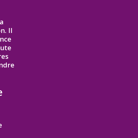
La
. Il
ence
oute
res
indre
e
e