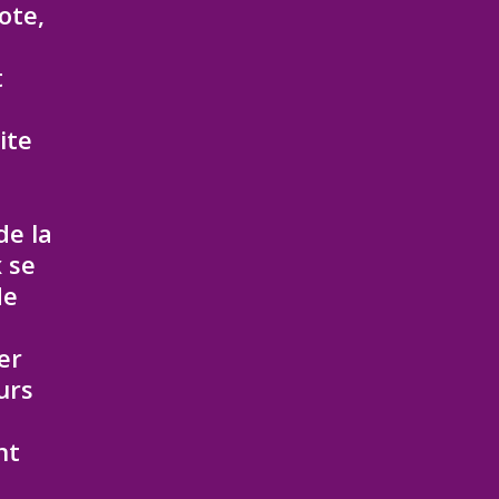
cote,
t
ite
de la
x se
de
er
urs
nt