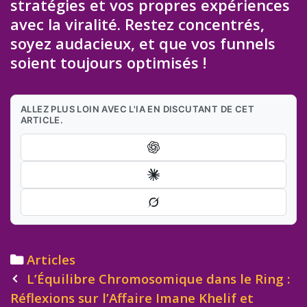
stratégies et vos propres expériences
avec la viralité. Restez concentrés,
soyez audacieux, et que vos funnels
soient toujours optimisés !
ALLEZ PLUS LOIN AVEC L'IA EN DISCUTANT DE CET
ARTICLE.
Categories
Articles
Post
L’Équilibre Chromosomique dans le Ring :
navigation
Réflexions sur l’Affaire Imane Khelif et