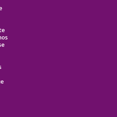
e
te
nos
se
s
ue