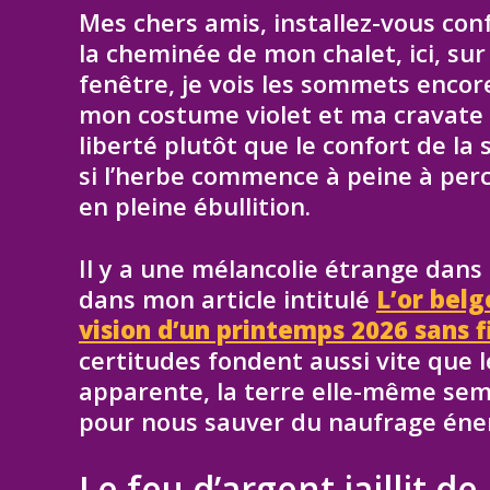
Mes chers amis, installez-vous co
la cheminée de mon chalet, ici, su
fenêtre, je vois les sommets encor
mon costume violet et ma cravate ro
liberté plutôt que le confort de l
si l’herbe commence à peine à perce
en pleine ébullition.
Il y a une mélancolie étrange dans 
dans mon article intitulé
L’or belg
vision d’un printemps 2026 sans f
certitudes fondent aussi vite que le
apparente, la terre elle-même semb
pour nous sauver du naufrage éne
Le feu d’argent jaillit de