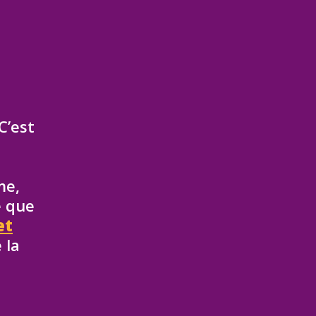
C’est
me,
e que
et
 la