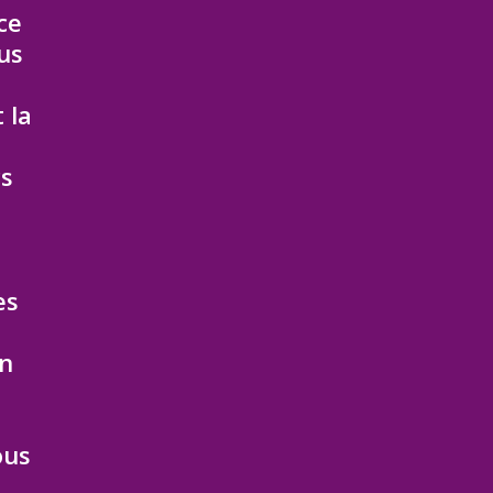
ce
lus
 la
cs
es
on
ous