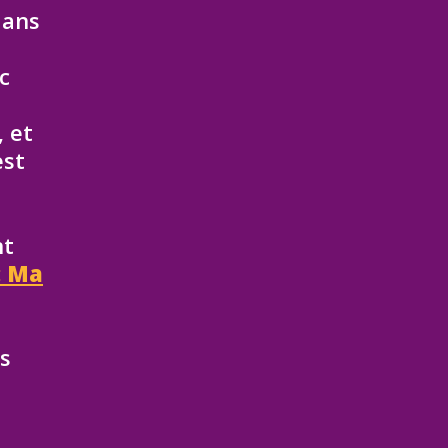
dans
c
, et
est
nt
: Ma
ts