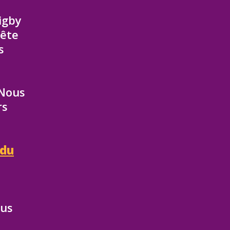
igby
uête
s
 Nous
rs
 du
ous