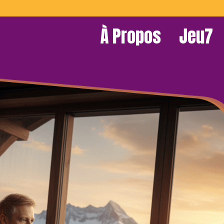
À Propos
Jeu7