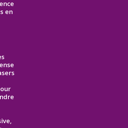
tence
ts en
es
fense
asers
pour
endre
ive,