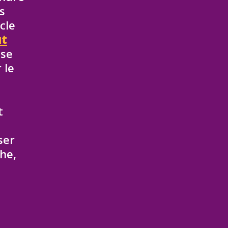
s
cle
ut
sse
 le
t
ser
he,