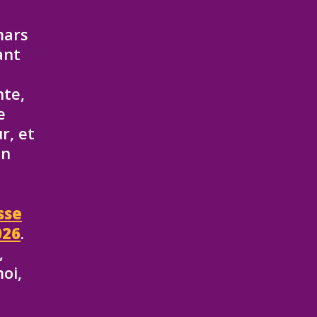
mars
ant
nte,
e
r, et
on
sse
026
.
,
oi,