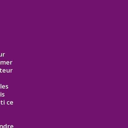
ur
-amer
cteur
les
is
ti ce
endre