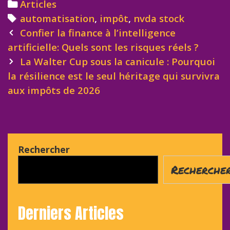
Categories
Articles
Tags
automatisation
,
impôt
,
nvda stock
Post
Confier la finance à l’intelligence
navigation
artificielle: Quels sont les risques réels ?
La Walter Cup sous la canicule : Pourquoi
la résilience est le seul héritage qui survivra
aux impôts de 2026
Rechercher
Recherche
Derniers Articles