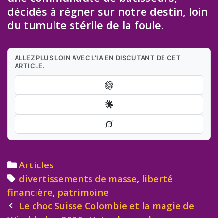
décidés à régner sur notre destin, loin
du tumulte stérile de la foule.
ALLEZ PLUS LOIN AVEC L'IA EN DISCUTANT DE CET
ARTICLE.
Categories
Articles
Tags
divertissements de masse
,
liberté
financière
,
patrimoine
Post
Le choc Suisse Colombie et la magie de