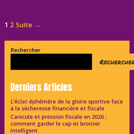
Post
1
2
Suite →
navigation
Rechercher
Recherche
Derniers Articles
L’éclat éphémère de la gloire sportive face
à la sécheresse financière et fiscale
Canicule et pression fiscale en 2026 :
comment garder le cap et bronzer
intelligent