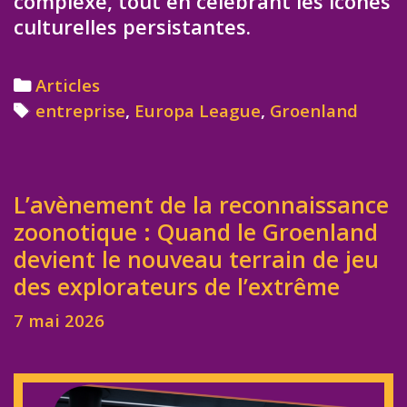
complexe, tout en célébrant les icônes
culturelles persistantes.
Categories
Articles
Tags
entreprise
,
Europa League
,
Groenland
L’avènement de la reconnaissance
zoonotique : Quand le Groenland
devient le nouveau terrain de jeu
des explorateurs de l’extrême
7 mai 2026