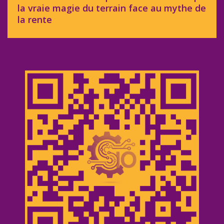
la vraie magie du terrain face au mythe de
la rente