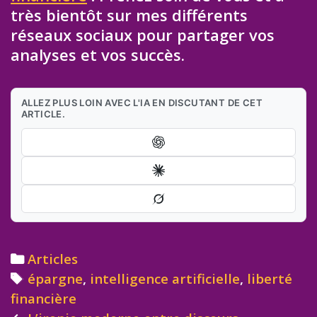
très bientôt sur mes différents
réseaux sociaux pour partager vos
analyses et vos succès.
ALLEZ PLUS LOIN AVEC L'IA EN DISCUTANT DE CET
ARTICLE.
Categories
Articles
Tags
épargne
,
intelligence artificielle
,
liberté
financière