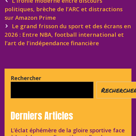
Post
L’ironie moderne entre discours
navigation
politiques, brèche de l’ARC et distractions
sur Amazon Prime
Le grand frisson du sport et des écrans en
2026 : Entre NBA, football international et
l’art de l’indépendance financière
Rechercher
Recherche
Derniers Articles
L’éclat éphémère de la gloire sportive face