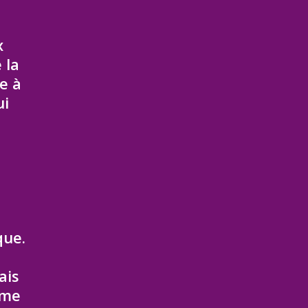
x
 la
e à
ui
que.
ais
mme