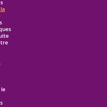
es
 la
e
s
iques
uite
otre
e
 le
is