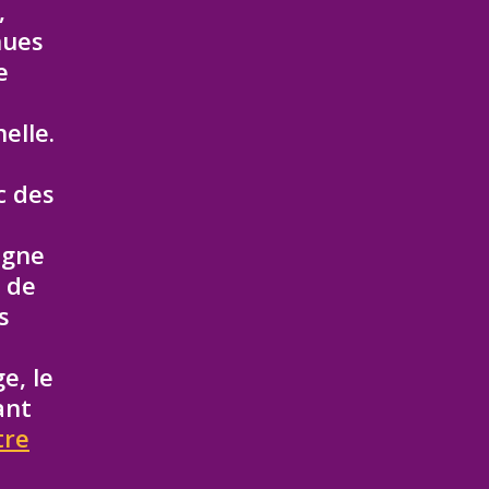
,
nues
e
elle.
c des
igne
e de
s
e, le
ant
tre