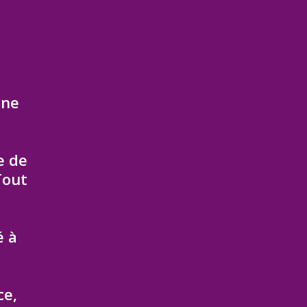
ine
e de
Tout
é à
ce,