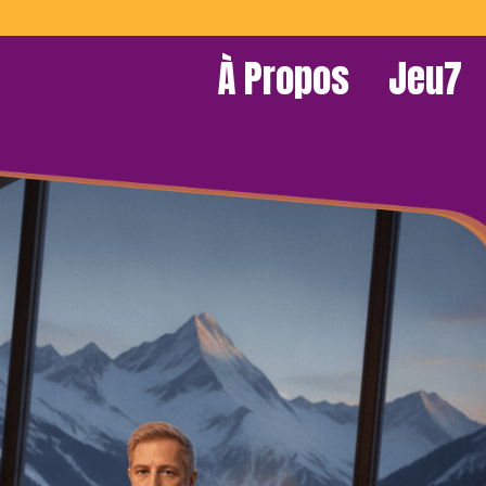
À Propos
Jeu7