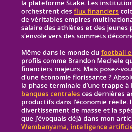
la plateforme Stake. Les institutio
orchestrent des
flux financiers
col
de véritables empires multination
salaire des athlètes et des jeune
s’envole vers des sommets déconne
Même dans le monde du
football 
profils comme Brandon Mechele qui 
financiers majeurs. Mais posez-vous
d’une économie florissante ? Absol
la phase terminale d’une trappe à l
banques centrales
ces dernières a
productifs dans l’économie réelle. I
divertissement de masse et la spé
que j’évoquais déjà dans mon articl
Wembanyama, intelligence artificiel