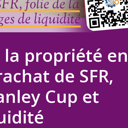
 la propriété e
rachat de SFR,
tanley Cup et
uidité