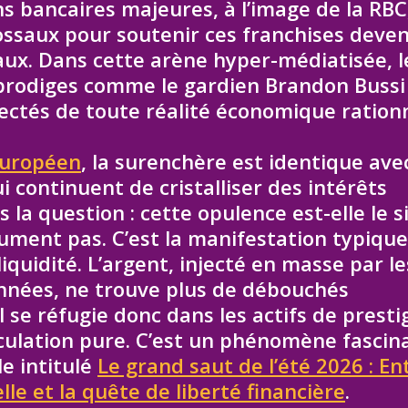
ns bancaires majeures, à l’image de la RBC
ossaux pour soutenir ces franchises deve
aux. Dans cette arène hyper-médiatisée, l
s prodiges comme le gardien Brandon Bussi
ctés de toute réalité économique rationn
européen
, la surenchère est identique ave
continuent de cristalliser des intérêts
 la question : cette opulence est-elle le s
ument pas. C’est la manifestation typiqu
iquidité. L’argent, injecté en masse par le
nnées, ne trouve plus de débouchés
l se réfugie donc dans les actifs de prestig
culation pure. C’est un phénomène fascin
e intitulé
Le grand saut de l’été 2026 : En
le et la quête de liberté financière
.