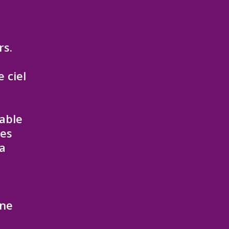
rs.
 ciel
cable
res
la
une