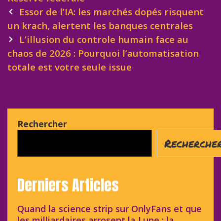
Post
Essor de l’IA: les marchés dopés risquent
navigation
un krach, alertent les banques centrales
L’illusion du controle humain face au
chaos de 2026 : Pourquoi l’automatisation
totale est votre seule issue
Rechercher
Recherche
Derniers Articles
Quand la science strip sur OnlyFans et que
les milliardaires arrosent la Lune : la