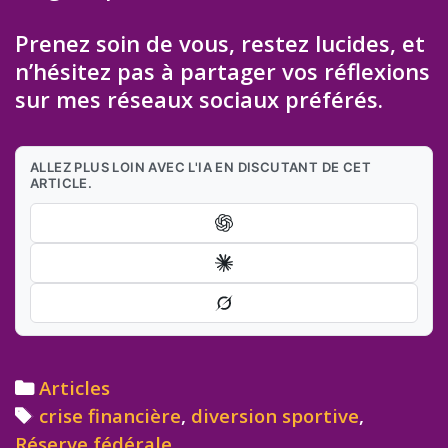
Prenez soin de vous, restez lucides, et
n’hésitez pas à partager vos réflexions
sur mes réseaux sociaux préférés.
ALLEZ PLUS LOIN AVEC L'IA EN DISCUTANT DE CET
ARTICLE.
Categories
Articles
Tags
crise financière
,
diversion sportive
,
Réserve fédérale