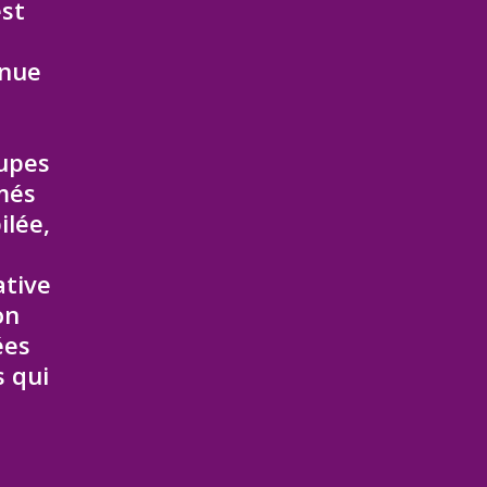
est
enue
oupes
més
ilée,
e
ative
on
ées
 qui