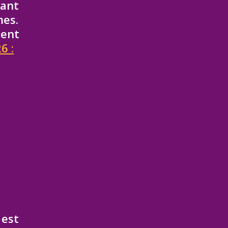
nant
mes.
ment
6 :
 est