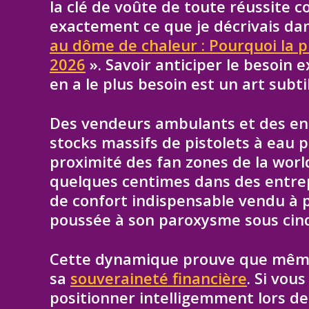
la clé de voûte de toute réussite c
exactement ce que je décrivais dan
au dôme de chaleur : Pourquoi la p
2026
». Savoir anticiper le besoin
en a le plus besoin est un art subt
Des vendeurs ambulants et des ent
stocks massifs de pistolets à eau 
proximité des fan zones de la worl
quelques centimes dans des entrep
de confort indispensable vendu à pri
poussée à son paroxysme sous cinq
Cette dynamique prouve que même a
sa
souveraineté financière
. Si vou
positionner intelligemment lors 