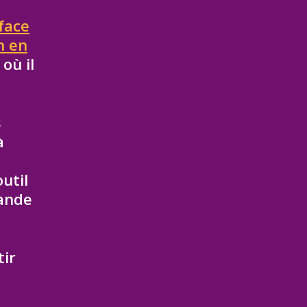
 face
h en
où il
s
à
util
mande
tir