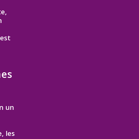
te,
n
’est
nes
en un
, les