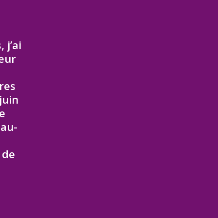
 j’ai
eur
res
juin
e
 au-
 de