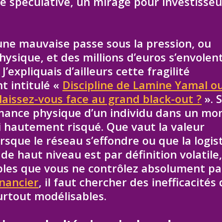
ie spéculative, un mirage pour investisseu
 une mauvaise passe sous la pression, ou
sique, et des millions d’euros s’envolen
expliquais d’ailleurs cette fragilité
t intitulé «
Discipline de Lamine Yamal o
 laissez-vous face au grand black-out ?
». 
mance physique d’un individu dans un mo
ri hautement risqué. Que vaut la valeur
orsque le réseau s’effondre ou que la logis
de haut niveau est par définition volatile,
bles que vous ne contrôlez absolument pa
inancier
, il faut chercher des inefficacités
urtout modélisables.