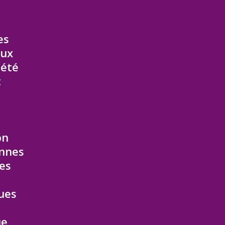
es
eux
 été
t
on
annes
des
cues
ue