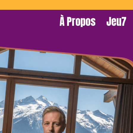
À Propos
Jeu7