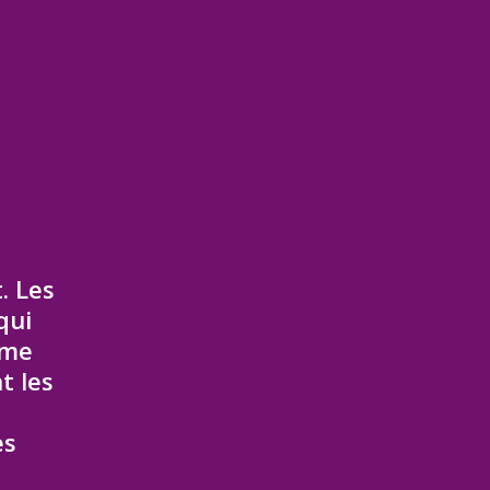
e
. Les
qui
ume
t les
es