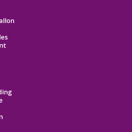
allon
les
nt
ding
e
n