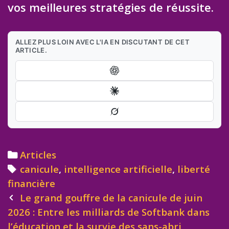
vos meilleures stratégies de réussite.
ALLEZ PLUS LOIN AVEC L'IA EN DISCUTANT DE CET
ARTICLE.
Categories
Articles
Tags
canicule
,
intelligence artificielle
,
liberté
financière
Post
Le grand gouffre de la canicule de juin
navigation
2026 : Entre les milliards de Softbank dans
l’éducation et la survie des sans-abri