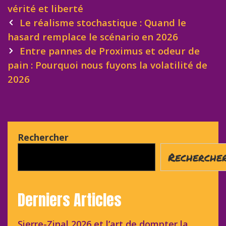
vérité et liberté
Post
Le réalisme stochastique : Quand le
navigation
hasard remplace le scénario en 2026
Entre pannes de Proximus et odeur de
pain : Pourquoi nous fuyons la volatilité de
2026
Rechercher
Recherche
Derniers Articles
Sierre-Zinal 2026 et l’art de dompter la