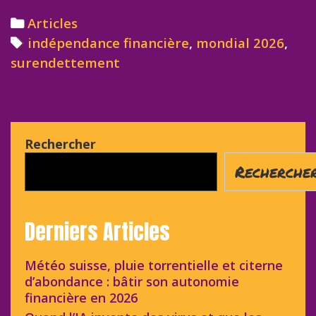
Categories
Articles
Tags
indépendance financière
,
mondial 2026
,
surendettement
Rechercher
Recherche
Derniers Articles
Météo suisse, pluie torrentielle et citerne
d’abondance : bâtir son autonomie
financière en 2026