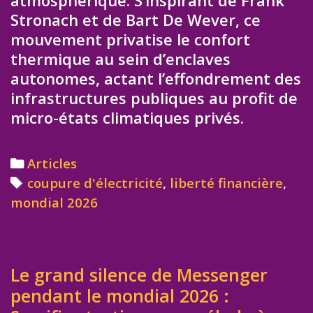
atmosphérique. S’inspirant de Frank
Stronach et de Bart De Wever, ce
mouvement privatise le confort
thermique au sein d’enclaves
autonomes, actant l’effondrement des
infrastructures publiques au profit de
micro-états climatiques privés.
Categories
Articles
Tags
coupure d'électricité
,
liberté financière
,
mondial 2026
Le grand silence de Messenger
pendant le mondial 2026 :