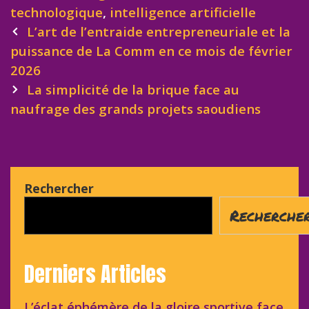
technologique
,
intelligence artificielle
Post
L’art de l’entraide entrepreneuriale et la
navigation
puissance de La Comm en ce mois de février
2026
La simplicité de la brique face au
naufrage des grands projets saoudiens
Rechercher
Recherche
Derniers Articles
L’éclat éphémère de la gloire sportive face