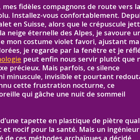
, mes fidèles compagnons de route vers l
olu. Installez-vous confortablement. Depui
et en Suisse, alors que le crépuscule jet
 la neige éternelle des Alpes, je savoure u
 de mon costume violet favori, ajustant ma
ées, je regarde par la fenêtre et je réfl
ologie
peut enfin nous servir plutôt que 
uxe précieux. Mais parfois, ce silence
i minuscule, invisible et pourtant redout
nnu cette frustration nocturne, ce
reille qui gâche une nuit de sommeil
d’une tapette en plastique de piètre qual
 et nocif pour la santé. Mais un ingénieur
ué de ces méthodes archaïques a décidé