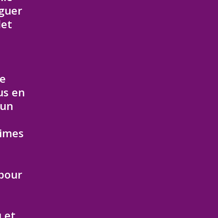
nguer
let
te
us en
 un
times
 pour
 et