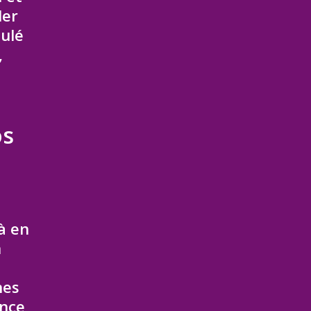
ler
tulé
,
os
à en
n
hes
ence