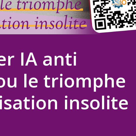
r IA anti
ou le triomphe
sation insolite