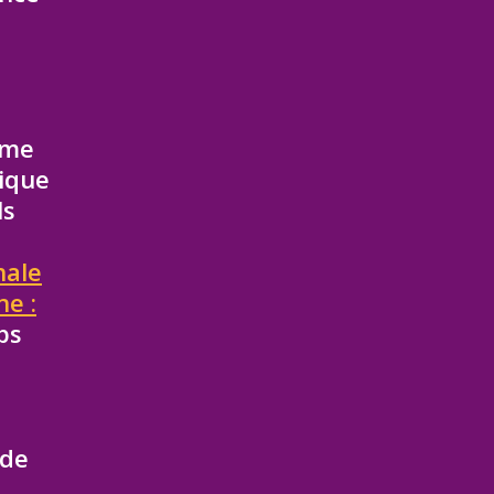
hme
gique
ls
nale
e :
ps
 de