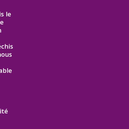
a
s le
te
n
échis
nous
able
ité