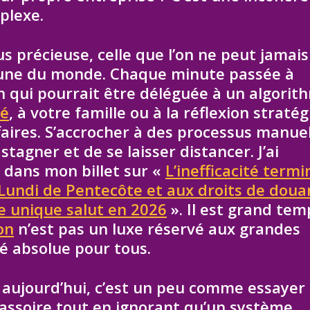
plexe.
s précieuse, celle que l’on ne peut jamais
tune du monde. Chaque minute passée à
 qui pourrait être déléguée à un algorit
té
, à votre famille ou à la réflexion straté
aires. S’accrocher à des processus manue
tagner et de se laisser distancer. J’ai
 dans mon billet sur «
L’inefficacité termi
Lundi de Pentecôte et aux droits de douan
e unique salut en 2026
». Il est grand tem
on
n’est pas un luxe réservé aux grandes
é absolue pour tous.
 aujourd’hui, c’est un peu comme essayer
assoire tout en ignorant qu’un système