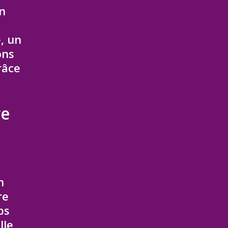
n
, un
ons
râce
re
n
re
ps
lle