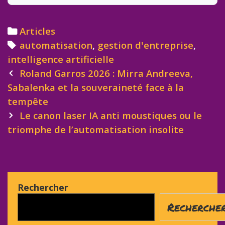
Categories
Articles
Tags
automatisation
,
gestion d'entreprise
,
intelligence artificielle
Post
Roland Garros 2026 : Mirra Andreeva,
navigation
Sabalenka et la souveraineté face à la
tempête
Le canon laser IA anti moustiques ou le
triomphe de l’automatisation insolite
Rechercher
Recherche