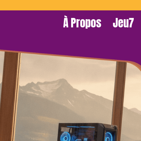
À Propos
Jeu7