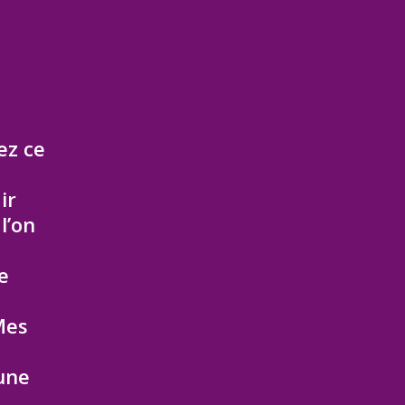
ez ce
ir
l’on
e
Mes
une