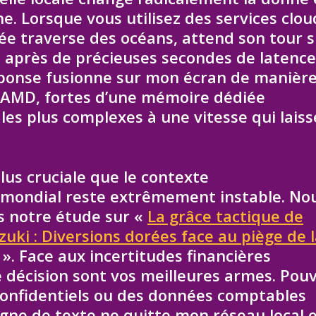
e. Lorsque vous utilisez des services clou
ée traverse des océans, attend son tour s
 après de précieuses secondes de latence
réponse fusionne sur mon écran de manièr
 AMD, fortes d’une mémoire dédiée
les plus complexes à une vitesse qui laiss
us cruciale que le contexte
mondial reste extrêmement instable. No
s notre étude sur «
La grâce tactique de
zuki : Diversions dorées face au piège de 
». Face aux incertitudes financières
de décision sont vos meilleures armes. Pouv
confidentiels ou des données comptables
igne de texte ne quitte mon réseau local 