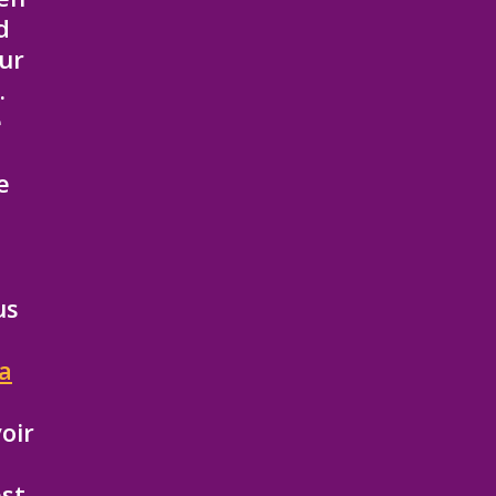
d
ur
.
e
e
us
la
oir
est